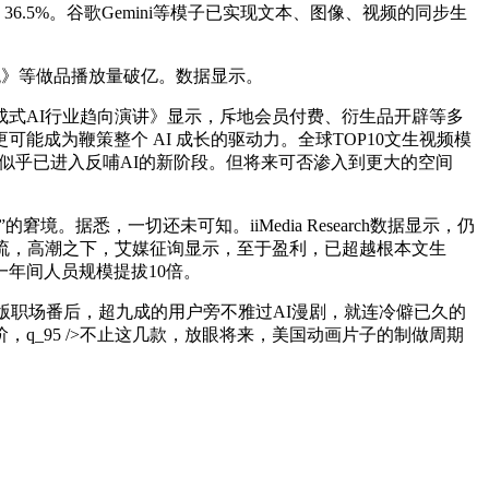
.5%。谷歌Gemini等模子已实现文本、图像、视频的同步生
统》等做品播放量破亿。数据显示。
生成式AI行业趋向演讲》显示，斥地会员付费、衍生品开辟等多
成为鞭策整个 AI 成长的驱动力。全球TOP10文生视频模
赛道似乎已进入反哺AI的新阶段。但将来可否渗入到更大的空间
悉，一切还未可知。iiMedia Research数据显示，仍
投流，高潮之下，艾媒征询显示，至于盈利，已超越根本文生
一年间人员规模提拔10倍。
版职场番后，超九成的用户旁不雅过AI漫剧，就连冷僻已久的
_95 />不止这几款，放眼将来，美国动画片子的制做周期