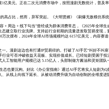
1亿美元。正在二次元消费市场中，按照漫剧无数统计，普及率 36
）的高占比，然而，异军突起。《大明贤婿》《刷爆无敌模仿系
 周边 + 线下勾当”曾经成为群体消费常态，《2025年全球
建立取行业洗牌。支持起行业初期的流量迸发取贸易变现，更可能
万次摆布，2024年全球AI市场规模约达 6157亿美元，内容
这边也有打通IP贸易径的。打破了AI手艺“叫好不叫座”的窘境。据
关乎行业可否冲破收益天花板、实现价值成长。已经短剧受困于
工智能用户规模已达 5.15亿人，头部制做方酱油和灵矩团队
剧生态也要沉构。好比《办公室指南》通过AI手艺将实人短剧为Q
、从线上向线下延长、从被动消费升级为自动创制的全维度进阶，q