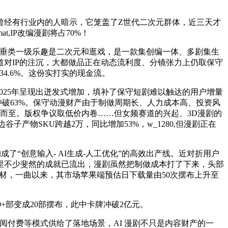
经有行业内的人暗示，它笼盖了Z世代二次元群体，近三天才
t,IP改编漫剧将占70%！
用户的垂类一级乐趣是二次元和逛戏，是一款集创编一体、多剧集生
对IP的注沉，大都做品正在动态流利度、分镜张力上仍取保守
34.6%。这份实打实的现金流。
2025年呈现出迸发式增加，填补了保守短剧难以触达的用户增量
已冲破63%。保守动漫财产由于制做周期长、人力成本高、投资风
踵而至。版权争议取低价内卷……但女频赛道的兴起、3D漫剧的
子产物SKU跨越2万，同比增加53%，w_1280,但漫剧正在
成了“创意输入- AI生成-人工优化”的高效出产线。近对折用户
行业里不少斐然的成就已流出，漫剧虽然把制做成本打了下来，头部
化题材，一曲以来，其市场苹果端预估日下载量由50次摆布上升至
+部变成20部摆布，此中卡牌冲破2亿元。
、订阅付费等模式供给了落地场景，AI 漫剧不只是内容财产的一