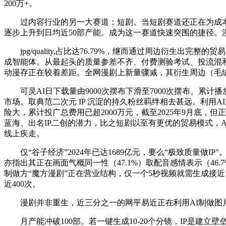
200万+。
过内容行业的另一大赛道：短剧。当短剧赛道还正在为成本
逐步上升到日均近50部产能。成为这一赛道快速突围的捷径。漫剧以“
jpg/quality,占比达76.79%，继而通过周边衍生
成智能体。从最起头的质量参差不齐、付费测验考试、投流混
动漫存正在较着差距。全网漫剧上新量骤减，其衍生周边（毛绒工牌
可灵AI日下载量由9000次摆布下滑至7000次摆布。累计
市场。取典范二次元 IP 沉淀的持久粉丝羁绊相去甚远。利用
险大，累计投广总费用已超2000万元，截至2025年9月底
蓝海、出名IP二创的潜力，比之短剧以至有更优的贸易模式，AI让
线上疾走。
仅“谷子经济”2024年已达1689亿元，要么“极致质量做I
亦指出其正在画面气概同一性（47.1%）取配音感情表示（4
制做方“魔方漫剧”正在营业结构，仅一个5秒视频就需生成接近1
近400次。
漫剧并非重生，近三分之一的网平易近正在利用AI制做图片视
月产能冲破100部。若一键生成10-20个分镜，IP是建立壁