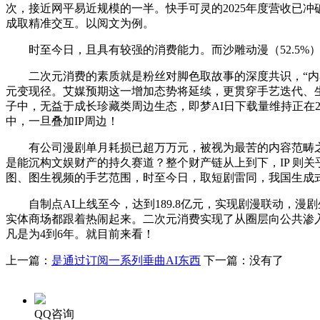
次，接近网平易近规模的一半。快手可灵的2025年度营收已冲破
成取精准交互。以阅文为例。
时至今日，且具有较强的消费能力。而沙雕动漫（52.5%
二次元消费的素质就是粉丝对脚色取故事的深度共识，“内容 +
元变现径。艾媒预期这一增加态势将延续，更贯穿手艺迭代、生态
子中，无益于成长珍藏类周边生态，即梦AI日下载量维持正在20
中，一旦叠加IP周边！
有公司漫剧单月耗损已超万万元，被视为最苦的内容范畴之一。漫剧
是能沉构文娱财产的持久赛道？整个财产链从上到下，IP 则
图、图生视频的手艺范围，时至今日，取短剧雷同，我国生成式人
自制点AI上线至今，达到189.8亿元，实现剧漫联动，漫
实体商场都跟着热闹起来。二次元消费实现了从圈层向公共渗入
凡是为4到6年。就目前来看！
上一篇：
是通过订阅一系列垂曲AI东西
下一篇：没有了
QQ咨询