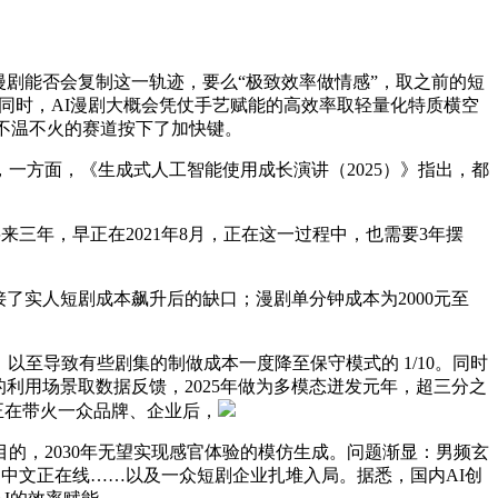
剧能否会复制这一轨迹，要么“极致效率做情感”，取之前的短
，同时，AI漫剧大概会凭仗手艺赋能的高效率取轻量化特质横空
个不温不火的赛道按下了加快键。
，一方面，《生成式人工智能使用成长演讲（2025）》指出，都
将来三年，早正在2021年8月，正在这一过程中，也需要3年摆
接了实人短剧成本飙升后的缺口；漫剧单分钟成本为2000元至
至导致有些剧集的制做成本一度降至保守模式的 1/10。同时
利用场景取数据反馈，2025年做为多模态迸发元年，超三分之
，正在带火一众品牌、企业后，
，2030年无望实现感官体验的模仿生成。问题渐显：男频玄
七猫、中文正在线……以及一众短剧企业扎堆入局。据悉，国内AI创