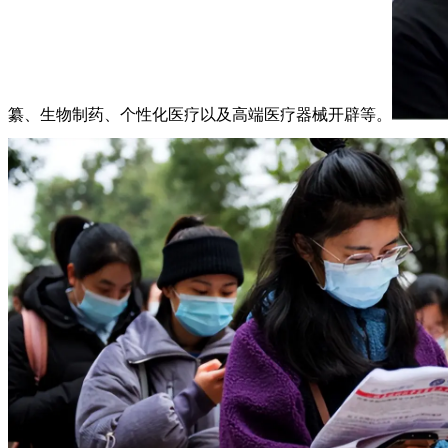
纂、生物制药、个性化医疗以及高端医疗器械开辟等。