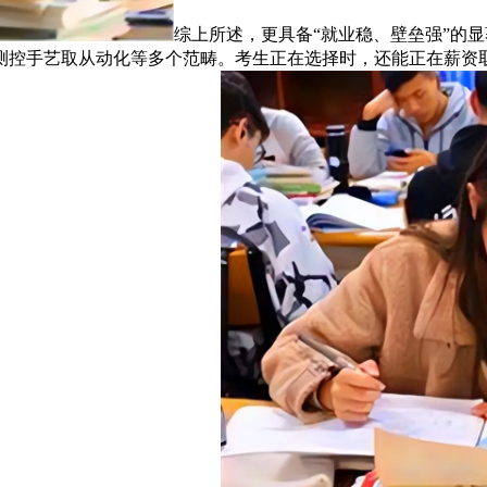
综上所述，更具备“就业稳、壁垒强”的
测控手艺取从动化等多个范畴。考生正在选择时，还能正在薪资