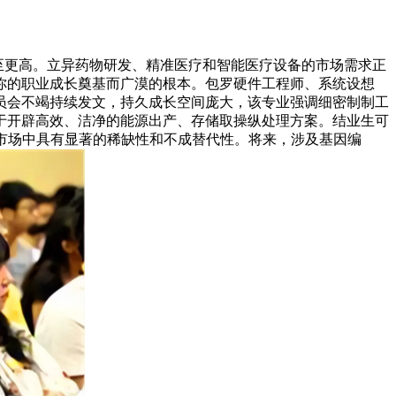
至更高。立异药物研发、精准医疗和智能医疗设备的市场需求正
你的职业成长奠基而广漠的根本。包罗硬件工程师、系统设想
员会不竭持续发文，持久成长空间庞大，该专业强调细密制制工
于开辟高效、洁净的能源出产、存储取操纵处理方案。结业生可
市场中具有显著的稀缺性和不成替代性。将来，涉及基因编