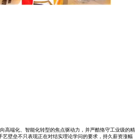
向高端化、智能化转型的焦点驱动力，并严酷恪守工业级的精
手艺壁垒不只表现正在对结实理论学问的要求，持久薪资涨幅