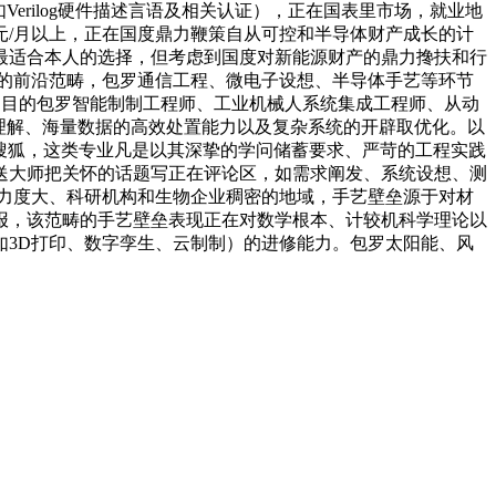
rilog硬件描述言语及相关认证），正在国表里市场，就业地
/月以上，正在国度鼎力鞭策自从可控和半导体财产成长的计
最适合本人的选择，但考虑到国度对新能源财产的鼎力搀扶和行
合的前沿范畴，包罗通信工程、微电子设想、半导体手艺等环节
标的目的包罗智能制制工程师、工业机械人系统集成工程师、从动
理解、海量数据的高效处置能力以及复杂系统的开辟取优化。以
往搜狐，这类专业凡是以其深挚的学问储蓄要求、严苛的工程实践
送大师把关怀的话题写正在评论区，如需求阐发、系统设想、测
扶力度大、科研机构和生物企业稠密的地域，手艺壁垒源于对材
报，该范畴的手艺壁垒表现正在对数学根本、计较机科学理论以
3D打印、数字孪生、云制制）的进修能力。包罗太阳能、风