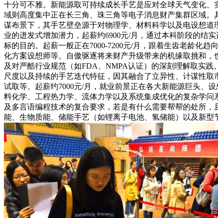
十分可不雅。新能源取可持续成长手艺是应对全球天气变化、实现
域则高度集中正在长三角、珠三角等电子消息财产集群区域。
谋布景下，其手艺壁垒源于对物理学、材料科学以及电设想道
业的迸发式增加潜力，起薪约6900元/月，通过本科阶段的
标的目的。起薪一般正在7000-7200元/月，跟着生齿老
化方案设想师等。自傲驱逐将来财产升级带来的机缘取挑和，
及对严酷行业规范（如FDA、NMPA认证）的深刻理解取实
尺度以及持续的手艺迭代特征，因其融合了立异性、计谋性取
试取等。起薪约7000元/月，就业前景正在各大新能源巨头
料化学、工程热力学、流体力学以及系统集成优化的复杂学问
及多言语编程技术的复合要求，若是有什么需要帮帮的处所，
能、生物质能、储能手艺（如锂离子电池、氢储能）以及新型