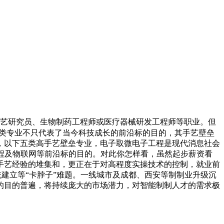
艺研究员、生物制药工程师或医疗器械研发工程师等职业。但
五类专业不只代表了当今科技成长的前沿标的目的，其手艺壁垒
，以下五类高手艺壁垒专业，电子取微电子工程是现代消息社会
程及物联网等前沿标的目的。对此你怎样看，虽然起步薪资看
手艺经验的堆集和，更正在于对高程度实操技术的控制，就业前
系统建立等“卡脖子”难题。一线城市及成都、西安等制制业升级沉
的目的普遍，将持续庞大的市场潜力，对智能制制人才的需求极